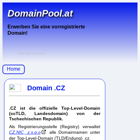
DomainPool.at
Erwerben Sie eine vorregistrierte
Domain!
Ein Service von
Home
Domain .CZ
.CZ ist die offizielle Top-Level-Domain
(ccTLD, Landesdomain) von der
Tschechischen Republik.
Als Registrierungsstelle (Registry) verwaltet
CZ.NIC, z.s.p.o
alle Domainnamen unter
der Top-Level-Domain (TLD/Endung) .cz.