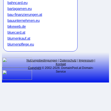
bahncard.eu
bartagamen.eu
bau-finanzierungen.at
bauunternehmen.eu
bikeweb.de
bluecard.at
blumenkauf.at
blumenpflege.eu
börsenmakler.eu
botendienste.at
Nutzungsbedingungen
|
Datenschutz
|
Impressum
|
branchen-verzeichnis.at
Kontakt
cardgame.at
Copyright
© 2002-2026: DomainPool.at Domain-
Service
cardgames.at
catch-domain.eu
catchdomain.eu
catchdomains.eu
cerankochfeld.eu
clicktip.com
climate-hoax.eu