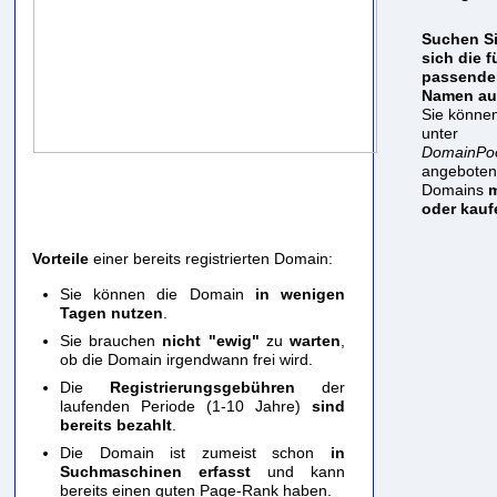
Suchen S
sich die f
passende
Namen au
Sie können
unter
DomainPoo
angebote
Domains
m
oder kauf
Vorteile
einer bereits registrierten Domain:
Sie können die Domain
in wenigen
Tagen nutzen
.
Sie brauchen
nicht "ewig"
zu
warten
,
ob die Domain irgendwann frei wird.
Die
Registrierungsgebühren
der
laufenden Periode (1-10 Jahre)
sind
bereits bezahlt
.
Die Domain ist zumeist schon
in
Suchmaschinen erfasst
und kann
bereits einen guten Page-Rank haben.