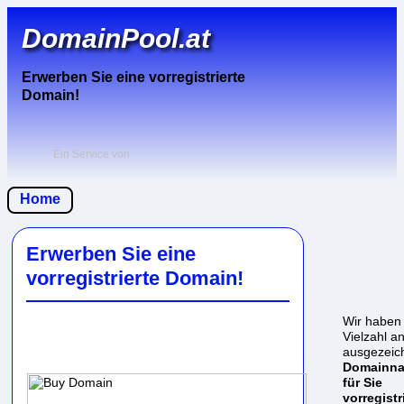
DomainPool.at
Erwerben Sie eine vorregistrierte
Domain!
Ein Service von
Home
Erwerben Sie eine
vorregistrierte Domain!
Wir haben
Vielzahl a
ausgezeic
Domainn
für Sie
vorregistr