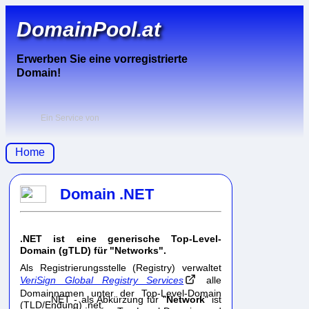
DomainPool.at
Erwerben Sie eine vorregistrierte
Domain!
Ein Service von
Home
Domain .NET
.NET ist eine generische Top-Level-
Domain (gTLD) für "Networks".
Als Registrierungsstelle (Registry) verwaltet
VeriSign Global Registry Services
alle
Domainnamen unter der Top-Level-Domain
.NET - als Abkürzung für "
Network
" ist
(TLD/Endung) .net.